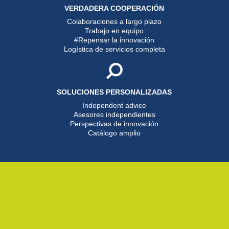
VERDADERA COOPERACIÓN
Colaboraciones a largo plazo
Trabajo en equipo
#Repensar la innovación
Logística de servicios completa
SOLUCIONES PERSONALIZADAS
Independent advice
Asesores independientes
Perspectivas de innovación
Catálogo amplio